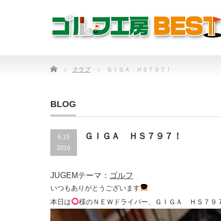
Home
クラブ
ＧＩＧＡ ＨＳ７９７！
BLOG
ＧＩＧＡ ＨＳ７９７！
6.15
2016
JUGEMテーマ：
ゴルフ
いつもありがとうございます
本日は
様のＮＥＷドライバー、ＧＩＧＡ ＨＳ７９