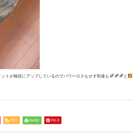
メントが格段にアップしているのでパワーロスもせず初速も
と
RSS
feedly
Pin it