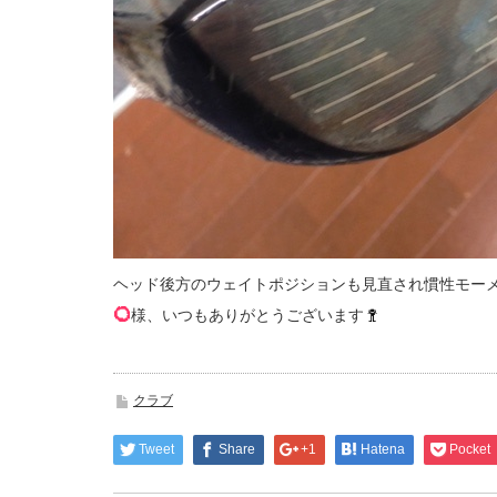
ヘッド後方のウェイトポジションも見直され慣性モー
様、いつもありがとうございます
クラブ
Tweet
Share
+1
Hatena
Pocket