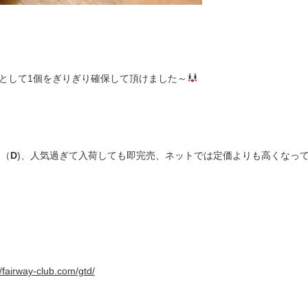
として1個をぎりぎり確保して頂けました～
ン（
D
)、人気過ぎて入荷しても即完売、ネットでは定価よりも高くなっ
//fairway-club.com/gtd/