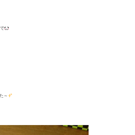
とで
た～