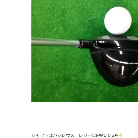
シャフトはバシレウス レジーロFW５５Sを