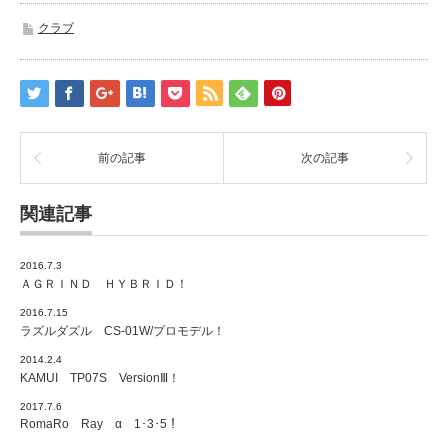
クラブ
前の記事
次の記事
関連記事
2016.7.3
ＡＧＲＩＮＤ ＨＹＢＲＩＤ！
2016.7.15
ラズルダズル CS-01W/プロモデル！
2014.2.4
KAMUI TP07S VersionⅢ！
2017.7.6
RomaRo Ray α 1･3･5！