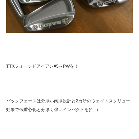
TTXフォージドアイアン#5～PWを！
バックフェースは分厚い肉厚設計と2カ所のウェイトスクリュー
効果で低重心化と分厚く強いインパクトを(^_-)