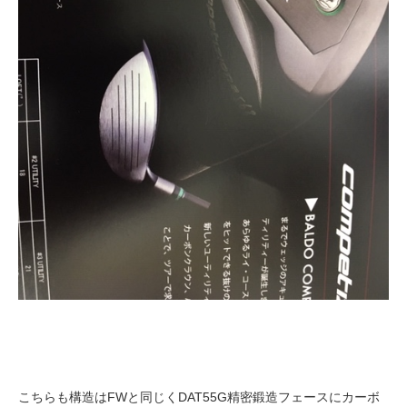
こちらも構造はFWと同じくDAT55G精密鍛造フェースにカーボ