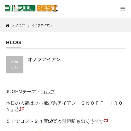
Home
クラブ
オノフアイアン
BLOG
オノフアイアン
3.30
2012
JUGEMテーマ：
ゴルフ
本日の入荷はぶっ飛び系アイアン「ＯＮＯＦＦ ＩＲＯ
Ｎ」赤
５Ｉでロフト２４度
楽々飛距離も出そうです