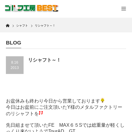
Home
シャフト
リシャフト～！
BLOG
リシャフト～！
8.16
2013
お盆休みも終わり今日から営業しております
今日はお盆前にご注文頂いたY様のメタルファクトリー
のリシャフトを
先日組ませて頂いたFE MAX６５Sでは総重量が軽くし
っくり来ないようでTourAD GT