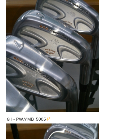
８I～PWがMBｰ5005