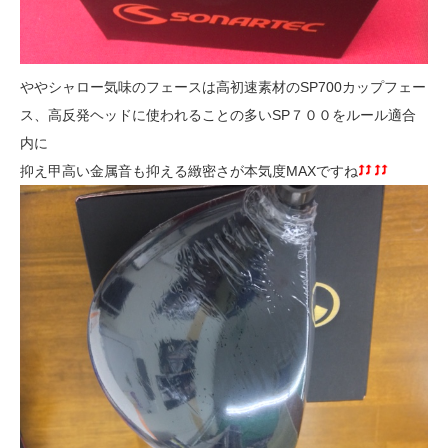
ややシャロー気味のフェースは高初速素材のSP700カップフェー
ス、高反発ヘッドに使われることの多いSP７００をルール適合
内に
抑え甲高い金属音も抑える緻密さが本気度MAXですね